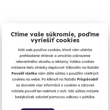
Škola šmyku pre expertov
Ctíme vaše súkromie, poďme
Pre skúsených vodičov vozidiel s mechanickou ručnou brzdou
– deň plný driftovania, adrenalínu a zábavy.
vyriešiť cookies
Trenčín (Biskupice)
Náš web používa cookies, ktoré vám uľahčia
(+ 2 ďalšie lokality)
prehliadanie stránok a umožnia zobrazenie
relevantného obsahu a reklamy. Vďaka cookies
125 €
môžeme tieto stránky zlepšovať. Kliknutím na tlačidlo
Povoliť všetko
nám dáte súhlas s použitím všetkých
cookies na webe. Po kliknutí na tlačidlo
Prispôsobiť
sa dozviete viac informácií o cookies a zároveň
Zobraziť zážitky na mape
môžete povoliť len niektoré z nich. Váš súhlas môžete
Nekupujte veci pod stromček,
vyrobte si spomienku
. A
kedykoľvek odvolať pomocou odkazu v pätičke.
práve teraz môžete získať zážitkové darčeky za SUPER
CENY!