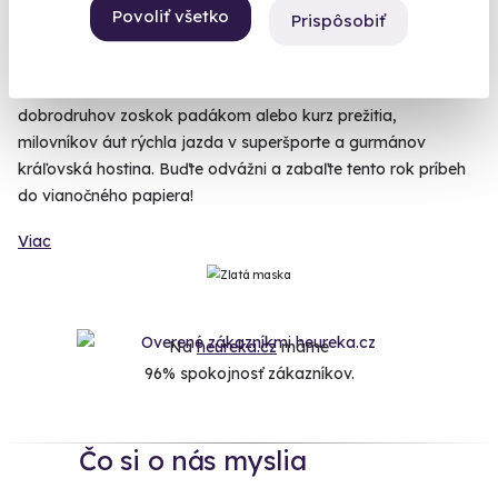
Povoliť všetko
Prispôsobiť
Pletených svetrov, papúč a spoločných prípravkov už bolo
dosť. Tento rok môžete pod stromček darovať zážitok na celý
život. Romantické duše poteší vyhliadkový let alebo pobyt,
dobrodruhov zoskok padákom alebo kurz prežitia,
milovníkov áut rýchla jazda v superšporte a gurmánov
kráľovská hostina. Buďte odvážni a zabaľte tento rok príbeh
do vianočného papiera!
Viac
Na
heureka.cz
máme
96% spokojnosť zákazníkov.
Čo si o nás myslia