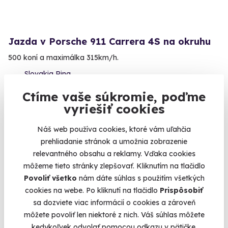
Jazda v Porsche 911 Carrera 4S na okruhu
500 koní a maximálka 315km/h.
Slovakia Ring
(+ 2 ďalšie lokality)
Ctíme vaše súkromie, poďme
vyriešiť cookies
99 €
79 €
Náš web používa cookies, ktoré vám uľahčia
prehliadanie stránok a umožnia zobrazenie
relevantného obsahu a reklamy. Vďaka cookies
môžeme tieto stránky zlepšovať. Kliknutím na tlačidlo
100% garancia skvelého zážitku
Povoliť všetko
nám dáte súhlas s použitím všetkých
cookies na webe. Po kliknutí na tlačidlo
Prispôsobiť
Platnosť poukazu
12 mesiacov
sa dozviete viac informácií o cookies a zároveň
môžete povoliť len niektoré z nich. Váš súhlas môžete
kedykoľvek odvolať pomocou odkazu v pätičke.
Vrátenie zážitku
až do 60 dní