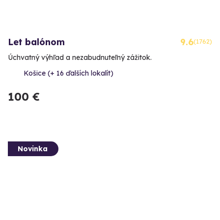
Let balónom
9.6
(1762)
Úchvatný výhľad a nezabudnuteľný zážitok.
Košice (+ 16 ďalších lokalít)
100 €
Novinka