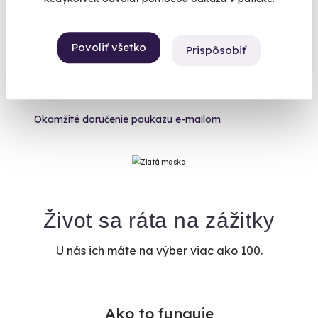
Výmena poukazu po
celú dobu platnosti
Povoliť všetko
Prispôsobiť
Poistenie storna
zážitku
Okamžité doručenie
poukazu e-mailom
Život sa ráta na zážitky
U nás ich máte na výber viac ako 100.
Ako to funguje