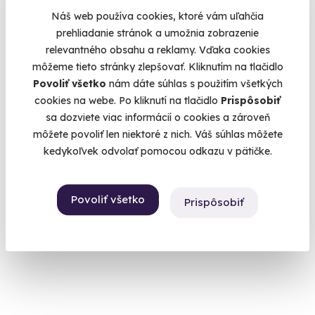
Náš web používa cookies, ktoré vám uľahčia
prehliadanie stránok a umožnia zobrazenie
Let akrobatickým lietadlom
9.9
(53)
relevantného obsahu a reklamy. Vďaka cookies
Inštinkt sebazáchovy odložte, prosím, v šatni.
môžeme tieto stránky zlepšovať. Kliknutím na tlačidlo
Boleráz (+ 2 ďalšie lokality)
Povoliť všetko
nám dáte súhlas s použitím všetkých
cookies na webe. Po kliknutí na tlačidlo
Prispôsobiť
196 €
sa dozviete viac informácií o cookies a zároveň
môžete povoliť len niektoré z nich. Váš súhlas môžete
kedykoľvek odvolať pomocou odkazu v pätičke.
Zážitok v ČR
Povoliť všetko
Prispôsobiť