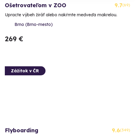
Ošetrovateľom v ZOO
9.7
(69)
Upracte výbeh žiráf alebo nakŕmte medveďa makrelou.
Brno (Brno-mesto)
269 €
Zážitok v ČR
Flyboarding
9.6
(349)