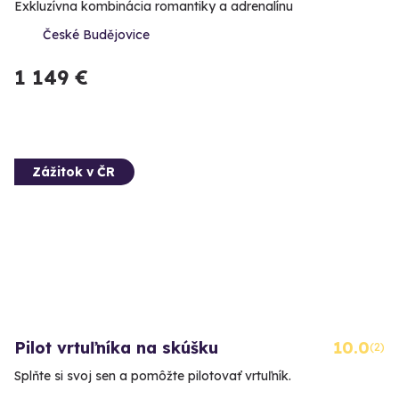
Exkluzívna kombinácia romantiky a adrenalínu
České Budějovice
1 149 €
Zážitok v ČR
Pilot vrtuľníka na skúšku
10.0
(2)
Splňte si svoj sen a pomôžte pilotovať vrtuľník.