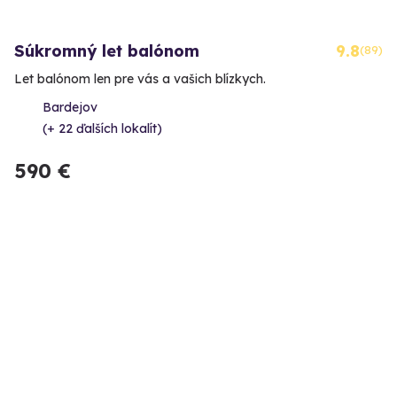
Súkromný let balónom
9.8
(89)
Let balónom len pre vás a vašich blízkych.
Bardejov
(+ 22 ďalších lokalít)
590 €