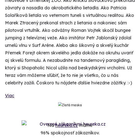
medvede v brnenskej ZOO. Ako Anička Slováčková prekonala
závraty a nasadla do akrobatického lietadla. Ako Patricia
Solaříková lietala vo veternom tuneli s virtuálnou realitou. Ako
Marek Ztracený prekonal strach z lietania a nakoniec sám
pilotoval vrtuľník. Ako odvážny Roman Vojtek skočil bungee
jumping z televíznej veže. Ako imitátor Petr Jablonský zdolal
umelú vlnu v Surf Aréne. Alebo ako šikovný a skvelý kuchár
Přemek Forejt okrem skvelého jedla dokáže na okruhu uvariť
aj skvelú formulu. A nezabudnite na tandemový paragliding,
ktorý si Shopaholic Nicol užila nad beskydskými vrcholmi. Už
teraz vám môžeme sľúbiť, že to nie je všetko, čo u nás
celebrity zažili. Čoskoro tu nájdete ďalšie hviezdne zážitky. :-)
Viac
Na
heureka.cz
máme
96% spokojnosť zákazníkov.