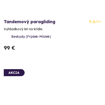
Tandemový paragliding
9.6
(86)
Vyhliadkový let na krídle.
Beskydy (Frýdek-Místek)
99 €
AKCIA