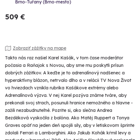
Brno-Tuřany (Brno-mesto)
509 €
Zobraziť zážitky na mape
Takto nás raz našiel Karel Kašák, v tom čase moderátor
počasia a Raňajok s Novou, aby sme mu poskytli prísun
dobrých zážitkov. A keďže je to adrenalínový nadšenec a
hyperaktívny blázon, netrvalo dlho a v relácii TV Nova Život
vo hviezdach vznikla rubrika Kašákove extrémy alebo
Adrenalínová výzva. V nej Karel pozýva známe tváre, aby
prekonali svoj strach, posunuli hranice nemožného a hlavne -
zažili nezabudnuteľné. Pozrite si, ako slečna Andrea
Bezděková vyskočila z balóna. Ako Matěj Ruppert a Tonya
Graves opäť na jeden deň spojili sily, aby v letiskovom šprinte
zdolali Ferrari a Lamborghini. Ako Jakub Kohák kŕmil levy a