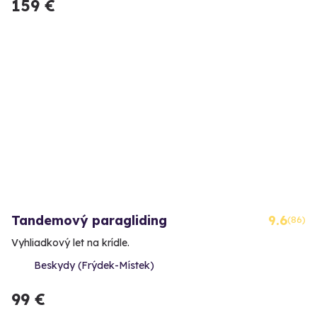
159 €
Tandemový paragliding
9.6
(86)
Vyhliadkový let na krídle.
Beskydy (Frýdek-Místek)
99 €