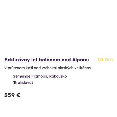
Exkluzívny let balónom nad Alpami
10.0
(3)
V prútenom koši nad vrcholmi alpských velikánov.
Gemeinde Filzmoos, Rakousko
(Bratislava)
359 €