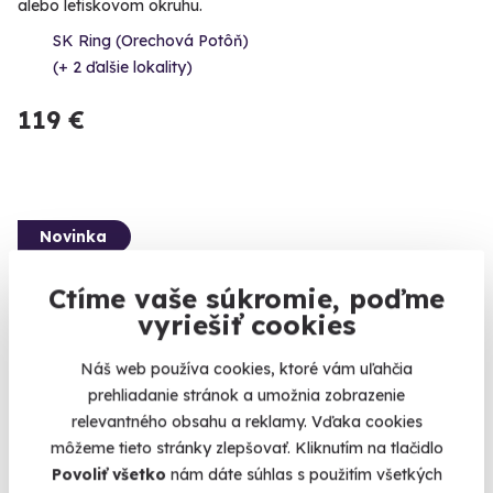
alebo letiskovom okruhu.
SK Ring (Orechová Potôň)
(+ 2 ďalšie lokality)
119 €
Novinka
Ctíme vaše súkromie, poďme
vyriešiť cookies
Náš web používa cookies, ktoré vám uľahčia
prehliadanie stránok a umožnia zobrazenie
relevantného obsahu a reklamy. Vďaka cookies
môžeme tieto stránky zlepšovať. Kliknutím na tlačidlo
Jazda vo Ford Mustang
Povoliť všetko
nám dáte súhlas s použitím všetkých
Zažite legendárny Ford Mustang 55th Anniversary Edition v