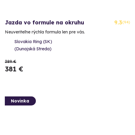
Jazda vo formule na okruhu
9.3
(94)
Neuveriteľne rýchla formula len pre vás.
Slovakia Ring (SK)
(Dunajská Streda)
389 €
381 €
Novinka