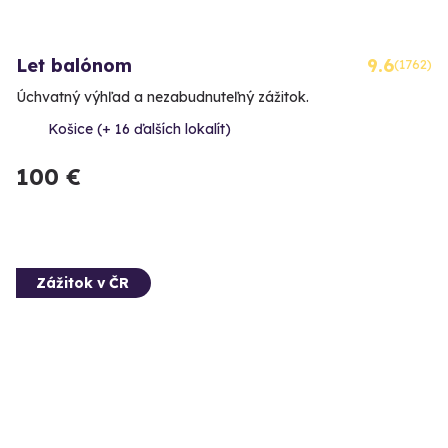
Let balónom
9.6
(1762)
Úchvatný výhľad a nezabudnuteľný zážitok.
Košice (+ 16 ďalších lokalít)
100 €
Zážitok v ČR