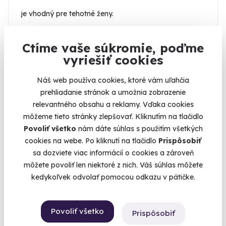
je vhodný pre tehotné ženy.
Ctíme vaše súkromie, poďme
Kde sa zážitok odohráva
vyriešiť cookies
Brno (Brno-mesto)
Náš web používa cookies, ktoré vám uľahčia
Život sa ráta na zážitky
prehliadanie stránok a umožnia zobrazenie
relevantného obsahu a reklamy. Vďaka cookies
U nás ich máte na výber viac ako 100.
môžeme tieto stránky zlepšovať. Kliknutím na tlačidlo
Povoliť všetko
nám dáte súhlas s použitím všetkých
cookies na webe. Po kliknutí na tlačidlo
Prispôsobiť
sa dozviete viac informácií o cookies a zároveň
môžete povoliť len niektoré z nich. Váš súhlas môžete
KATEGORIA
kedykoľvek odvolať pomocou odkazu v pätičke.
Zážitkové jazdy
48
Povolanie na skúšku
18
Povoliť všetko
Prispôsobiť