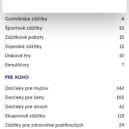
Letecké zážitky
49
Masáže a relaxace
14
Gurmánske zážitky
4
Športové zážitky
10
Zážitkové pobyty
15
Vojenské zážitky
12
Únikové hry
10
Simulátory
7
PRE KOHO
Darčeky pre mužov
142
Darčeky pre ženy
102
Darčeky pre dvoch
61
Skupinové zážitky
113
Zážitky pre zdravotne postihnutých
29