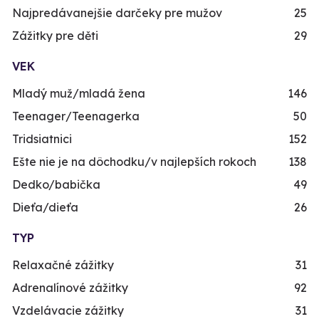
Najpredávanejšie darčeky pre mužov
25
Zážitky pre děti
29
VEK
Mladý muž/mladá žena
146
Teenager/Teenagerka
50
Tridsiatnici
152
Ešte nie je na dôchodku/v najlepších rokoch
138
Dedko/babička
49
Dieťa/dieťa
26
TYP
Relaxačné zážitky
31
Adrenalínové zážitky
92
Vzdelávacie zážitky
31