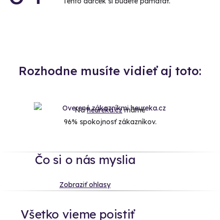
Tento darček si budete pamätať.
Rozhodne musíte vidieť aj toto:
Na
heureka.cz
máme
96% spokojnosť zákazníkov.
Čo si o nás myslia
Zobraziť ohlasy
Všetko vieme poistiť