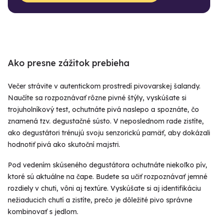
Ako presne zážitok prebieha
Večer strávite v autentickom prostredí pivovarskej šalandy.
Naučíte sa rozpoznávať rôzne pivné štýly, vyskúšate si
trojuholníkový test, ochutnáte pivá naslepo a spoznáte, čo
znamená tzv. degustačné sústo. V neposlednom rade zistíte,
ako degustátori trénujú svoju senzorickú pamäť, aby dokázali
hodnotiť pivá ako skutoční majstri.
Pod vedením skúseného degustátora ochutnáte niekoľko pív,
ktoré sú aktuálne na čape. Budete sa učiť rozpoznávať jemné
rozdiely v chuti, vôni aj textúre. Vyskúšate si aj identifikáciu
nežiaducich chutí a zistíte, prečo je dôležité pivo správne
kombinovať s jedlom.