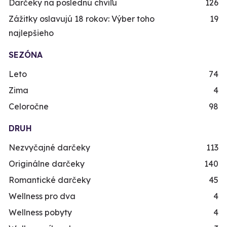
Darčeky na poslednú chvíľu
126
Zážitky oslavujú 18 rokov: Výber toho
19
najlepšieho
SEZÓNA
Leto
74
Zima
4
Celoročne
98
DRUH
Nezvyčajné darčeky
113
Originálne darčeky
140
Romantické darčeky
45
Wellness pro dva
4
Wellness pobyty
4