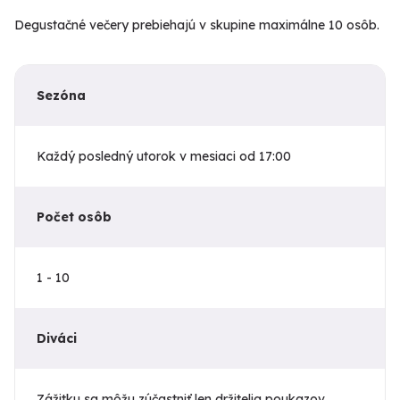
Degustačné večery prebiehajú v skupine maximálne 10 osôb.
Sezóna
Každý posledný utorok v mesiaci od 17:00
Počet osôb
1 - 10
Diváci
Zážitku sa môžu zúčastniť len držitelia poukazov.