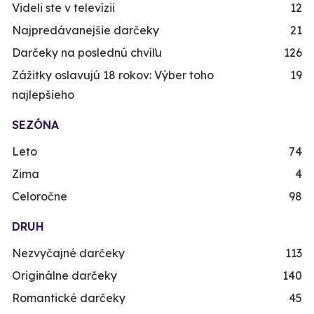
Videli ste v televízii
12
Najpredávanejšie darčeky
21
Darčeky na poslednú chvíľu
126
Zážitky oslavujú 18 rokov: Výber toho
19
najlepšieho
SEZÓNA
Leto
74
Zima
4
Celoročne
98
DRUH
Nezvyčajné darčeky
113
Originálne darčeky
140
Romantické darčeky
45