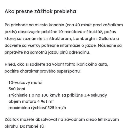
Ako presne zážitok prebieha
Po príchode na miesto konania (cca 40 minút pred začiatkom
jazdy) absolvujete približne 10-minútovú inštruktáž, počas
ktorej sa zoznámite s inštruktorom, Lamborghini Gallardo a
dozviete sa všetky potrebné informácie o jazde. Následne sa
pripravíte na samotnú jazdu plnú adrenalínu.
Hneď, ako si sadnete za volant tohto ikonického auta,
pocítite charakter pravého superšportu:
10-valcový motor
560 koní
zrýchlenie z 0 na 100 km/h za približne 3,4 sekundy
objem motora 4 961 m³
maximálna rýchlosť 325 km/h
Zážitok môžete absolvovať na závodnom alebo letiskovom
okruhu. Dostupné sú: