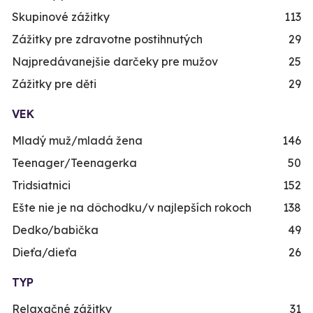
Skupinové zážitky
113
Zážitky pre zdravotne postihnutých
29
Najpredávanejšie darčeky pre mužov
25
Zážitky pre děti
29
VEK
Mladý muž/mladá žena
146
Teenager/Teenagerka
50
Tridsiatnici
152
Ešte nie je na dôchodku/v najlepších rokoch
138
Dedko/babička
49
Dieťa/dieťa
26
TYP
Relaxačné zážitky
31