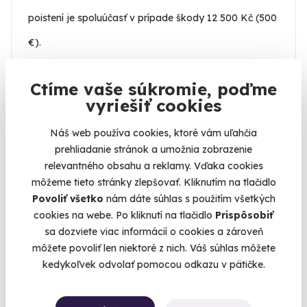
poistení je spoluúčasť v prípade škody 12 500 Kč (500
€).
Ctíme vaše súkromie, poďme
Obmedzenie
vyriešiť cookies
Náš web používa cookies, ktoré vám uľahčia
Minimálny vek vodiča je 18 rokov a podmienkou
prehliadanie stránok a umožnia zobrazenie
účasti je platný vodičský preukaz skupiny B. Účastník
relevantného obsahu a reklamy. Vďaka cookies
môžeme tieto stránky zlepšovať. Kliknutím na tlačidlo
je povinný dodržiavať pokyny inštruktora a
Povoliť všetko
nám dáte súhlas s použitím všetkých
bezpečnostné pravidlá počas celého priebehu jazdy.
cookies na webe. Po kliknutí na tlačidlo
Prispôsobiť
sa dozviete viac informácií o cookies a zároveň
Zážitok nie je vhodný pre osoby pod vplyvom
môžete povoliť len niektoré z nich. Váš súhlas môžete
kedykoľvek odvolať pomocou odkazu v pätičke.
alkoholu alebo iných omamných látok. Organizátor si
vyhradzuje právo zmeniť termín jazdy v prípade