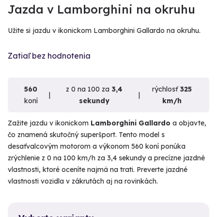
Jazda v Lamborghini na okruhu
Užite si jazdu v ikonickom Lamborghini Gallardo na okruhu.
Zatiaľ bez hodnotenia
560
z 0 na 100 za
3,4
rýchlosť
325
koní
sekundy
km/h
Zažite jazdu v ikonickom
Lamborghini Gallardo
a objavte,
čo znamená skutočný superšport. Tento model s
desaťvalcovým motorom a výkonom 560 koní ponúka
zrýchlenie z 0 na 100 km/h za 3,4 sekundy a precízne jazdné
vlastnosti, ktoré oceníte najmä na trati. Preverte jazdné
vlastnosti vozidla v zákrutách aj na rovinkách.