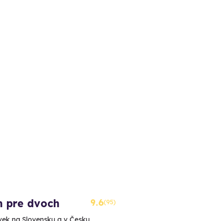
m pre dvoch
9.6
(95)
vek na Slovensku a v Česku.