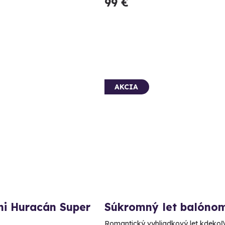
99 €
AKCIA
ni Huracán Super
Súkromný let balóno
Romantický vyhliadkový let kdekoľ