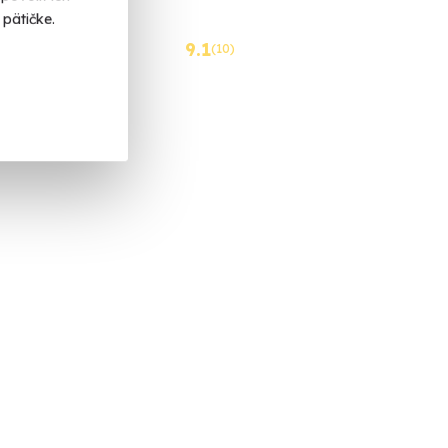
pätičke.
generáciách
9.1
(10)
969 do 2019.