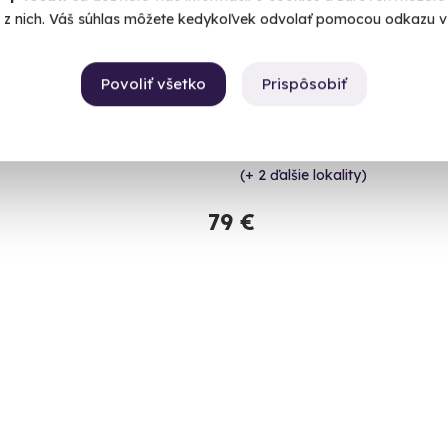
é z nich. Váš súhlas môžete kedykoľvek odvolať pomocou odkazu v 
9.6
Jazda na okruhu v 6 
(1762)
Porsche 911
Povoliť všetko
Prispôsobiť
tok.
Vyskúšajte niektorý z ročníkov od 1
Slovakia Ring
(+ 2 ďalšie lokality)
79 €