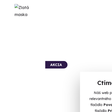
AKCIA
Ctím
Náš web po
relevantného
tlačidlo
Povo
tlačidlo
Pr