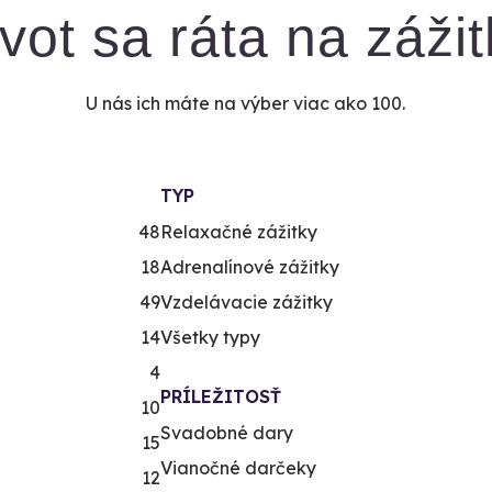
ivot sa ráta na zážit
U nás ich máte na výber viac ako 100.
TYP
48
Relaxačné zážitky
18
Adrenalínové zážitky
49
Vzdelávacie zážitky
14
Všetky typy
4
PRÍLEŽITOSŤ
10
Svadobné dary
15
Vianočné darčeky
12