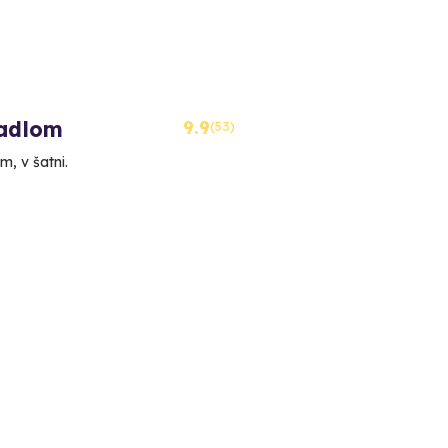
tadlom
9.9
(53)
m, v šatni.