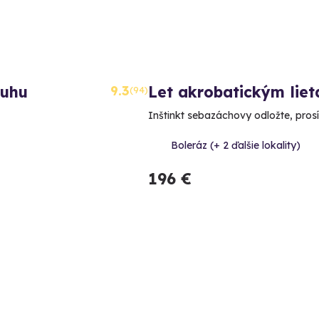
ruhu
9.3
Let akrobatickým lie
(94)
Inštinkt sebazáchovy odložte, prosí
Boleráz (+ 2 ďalšie lokality)
196 €