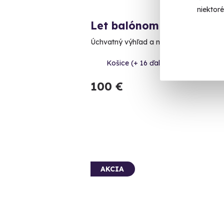
niektor
Let balónom
Úchvatný výhľad a nezabudnuteľný záži
Košice (+ 16 ďalších lokalít)
100 €
AKCIA