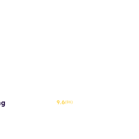
ng
9.6
(86)