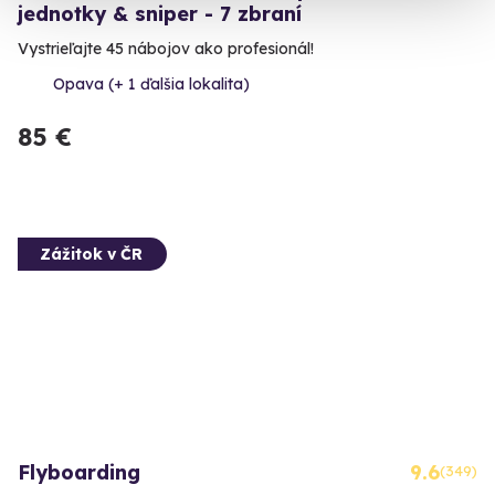
jednotky & sniper - 7 zbraní
Vystrieľajte 45 nábojov ako profesionál!
Opava (+ 1 ďalšia lokalita)
85 €
Zážitok v ČR
Flyboarding
9.6
(349)