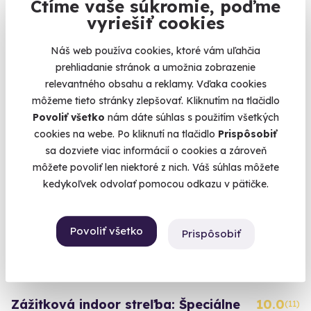
Ctíme vaše súkromie, poďme
vyriešiť cookies
Urobte prvý krok, o zvyšok sa postará gravitácia.
Ostrava (50 m)
Náš web používa cookies, ktoré vám uľahčia
(+ 3 ďalšie lokality)
prehliadanie stránok a umožnia zobrazenie
relevantného obsahu a reklamy. Vďaka cookies
95 €
môžeme tieto stránky zlepšovať. Kliknutím na tlačidlo
Povoliť všetko
nám dáte súhlas s použitím všetkých
cookies na webe. Po kliknutí na tlačidlo
Prispôsobiť
sa dozviete viac informácií o cookies a zároveň
Zážitok v ČR
môžete povoliť len niektoré z nich. Váš súhlas môžete
kedykoľvek odvolať pomocou odkazu v pätičke.
Povoliť všetko
Prispôsobiť
Zážitková indoor streľba: Špeciálne
10.0
(11)