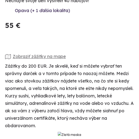
Nechajte svoje deti vystreliť 40 nábojov!
Opava (+ 1 ďalšia lokalita)
55 €
Zobraziť zážitky na mape
Zážitky do 200 EUR. Je skvelé, keď si môžete vybrať ten
správny darček a v tomto prípade to naozaj môžete. Medzi
viac ako stovkou zážitkov nájdete všetko, na čo ste si kedy
spomenuli, a veľa takých, na ktoré ste ešte nikdy nepomysleli.
Kurzy sushi, vyhliadkové lety, lety balónom, letecké
simulátory, adrenalínové zážitky na vode alebo vo vzduchu. A
ak sa vám z výberu zatočí hlava, vždy môžete siahnuť po
univerzálnom certifikáte, ktorý necháva výber na
obdarovanom.