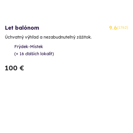
Let balónom
9.6
(1762)
Úchvatný výhľad a nezabudnuteľný zážitok.
Frýdek-Místek
(+ 16 ďalších lokalít)
100 €