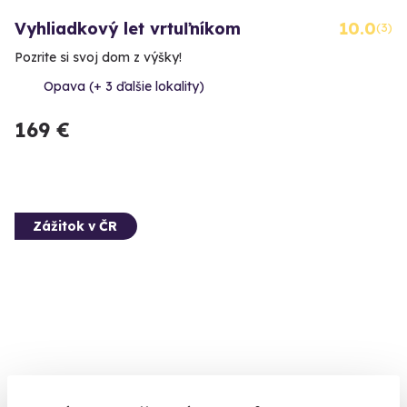
Vyhliadkový let vrtuľníkom
10.0
(3)
Pozrite si svoj dom z výšky!
Opava (+ 3 ďalšie lokality)
169 €
Zážitok v ČR
Bungee jumping zo žeriava
9.5
(28)