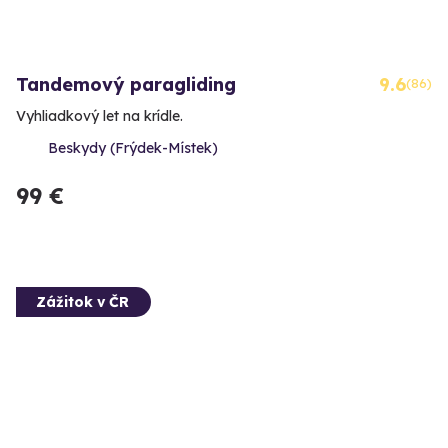
Tandemový paragliding
9.6
(86)
Vyhliadkový let na krídle.
Beskydy (Frýdek-Místek)
99 €
Zážitok v ČR