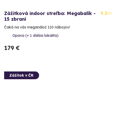
Zážitková indoor streľba: Megabalík -
9.3
(2)
15 zbraní
Čaká na vás meganálož 110 nábojov!
Opava (+ 1 ďalšia lokalita)
179 €
Zážitok v ČR