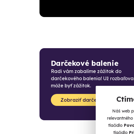
Darčekové balenie
Radi vám zabalíme zážitok do
darčekového balenia! Už rozbaľova
môže byť zážitok.
Ctím
Zobraziť darčekové balenia
Náš web po
relevantného
tlačidlo
Povo
tlačidlo
Pr