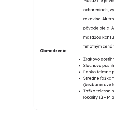
Masáž nie je vh
ochoreniach, v
rakovine. Ak tr
pôvode oleja. 
masážou konzul
tehotným žená
Obmedzenie
Zrakovo postihn
Sluchovo postih
Ľahko telesne p
Stredne ťažko t
(bezbariérové l
Ťažko telesne p
lokality sú - M