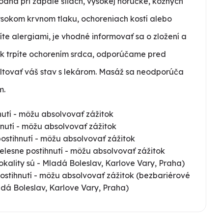
odná pri zápale šliach, vysokej horúčke, kožných
ysokom krvnom tlaku, ochoreniach kostí alebo
píte alergiami, je vhodné informovať sa o zložení a
Ak trpíte ochorením srdca, odporúčame pred
tovať váš stav s lekárom. Masáž sa neodporúča
m.
utí - môžu absolvovať zážitok
nutí - môžu absolvovať zážitok
ostihnutí - môžu absolvovať zážitok
elesne postihnutí - môžu absolvovať zážitok
okality sú - Mladá Boleslav, Karlove Vary, Praha)
ostihnutí - môžu absolvovať zážitok (bezbariérové
ladá Boleslav, Karlove Vary, Praha)