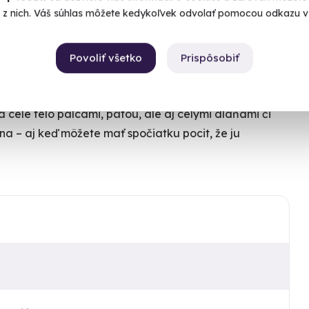
é z nich. Váš súhlas môžete kedykoľvek odvolať pomocou odkazu v 
Povoliť všetko
Prispôsobiť
šliach vám uľaví od bolesti, stuhnutosti a napätia.
blivosť kĺbov sa zlepší a nervový systém sa posilní.
 celé telo palcami, pätou, ale aj celými dlaňami či
na – aj keď môžete mať spočiatku pocit, že ju