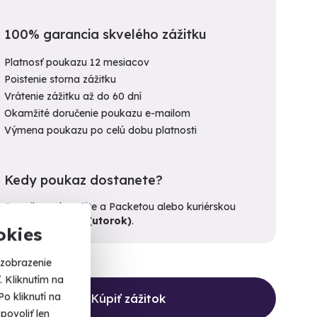
100% garancia skvelého zážitku
Platnosť poukazu 12 mesiacov
Poistenie storna zážitku
Vrátenie zážitku až do 60 dní
Okamžité doručenie poukazu e-mailom
Výmena poukazu po celú dobu platnosti
Kedy poukaz dostanete?
E-mailom okamžite a Packetou alebo kuriérskou
službou do
11. 8. (utorok)
.
okies
 zobrazenie
 Kliknutím na
o kliknutí na
Kúpiť zážitok
povoliť len