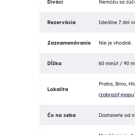
Diváci
Nemôžu sa zúča
Rezervácia
Ideálne 7 dní vo
Zaznamenávanie
Nie je vhodné.
Dĺžka
60 minút / 90 m
Praha, Brno, H
Lokalita
(zobraziť mapu
Čo na seba
Dostanete od ná