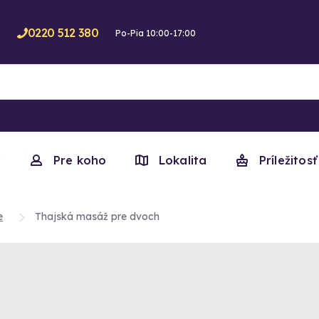
0220 512 380
Po-Pia 10:00-17:00
y
Pre koho
Lokalita
Príležitosť
e
Thajská masáž pre dvoch