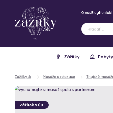
O nás
Blog
Kontakt
Zážitky
Pobyt
Zážitky.sk
Masáže a relaxace
Thajské masáž
Zážitok v ČR