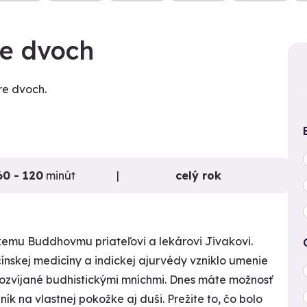
e dvoch
re dvoch.
60 - 120
minút
celý rok
zkemu Buddhovmu priateľovi a lekárovi Jivakovi.
ínskej medicíny a indickej ajurvédy vzniklo umenie
 rozvíjané budhistickými mníchmi. Dnes máte možnosť
k na vlastnej pokožke aj duši. Prežite to, čo bolo