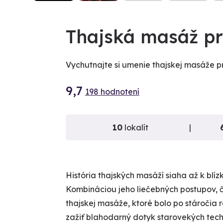
VIDEO
Thajská masáž pr
Vychutnajte si umenie thajskej masáže p
9,7
198 hodnotení
10
lokalít
História thajských masáží siaha až k blí
Kombináciou jeho liečebných postupov, č
thajskej masáže, ktoré bolo po stáročia
zažiť blahodarný dotyk starovekých techní