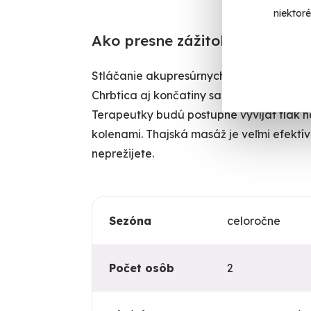
niektor
Ako presne zážitok prebieha
Stláčanie akupresúrnych bodov, svalov a 
Chrbtica aj končatiny sa ponaťahujú, pohy
Terapeutky budú postupne vyvíjať tlak na
kolenami. Thajská masáž je veľmi efektív
neprežijete.
Sezóna
celoročne
Počet osôb
2