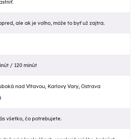
stniť.
pred, ale ak je voľno, môže to byť už zajtra.
inút / 120 minút
luboká nad Vltavou, Karlovy Vary, Ostrava
)
s všetko, čo potrebujete.