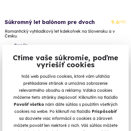
Súkromný let balónom pre dvoch
9.6
(95)
Romantický vyhliadkový let kdekoľvek na Slovensku a v
Česku.
Trenčín
(+ 22 ďalších lokalít)
Ctíme vaše súkromie, poďme
vyriešiť cookies
590 €
Náš web používa cookies, ktoré vám uľahčia
prehliadanie stránok a umožnia zobrazenie
relevantného obsahu a reklamy. Vďaka cookies
AKCIA
môžeme tieto stránky zlepšovať. Kliknutím na tlačidlo
Povoliť všetko
nám dáte súhlas s použitím všetkých
cookies na webe. Po kliknutí na tlačidlo
Prispôsobiť
sa dozviete viac informácií o cookies a zároveň
môžete povoliť len niektoré z nich. Váš súhlas môžete