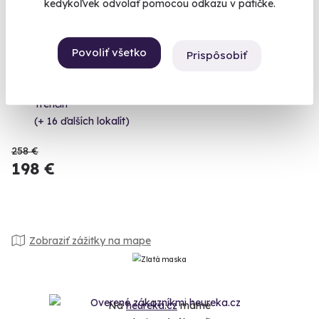
kedykoľvek odvolať pomocou odkazu v pätičke.
Povoliť všetko
Prispôsobiť
Let balónom pre dvoch
9.6
(85)
Vychutnajte si tento jedinečný letecký zážitok spoločne!
Trenčín
(+ 16 ďalších lokalít)
258 €
198 €
Zobraziť zážitky na mape
Na
heureka.cz
máme