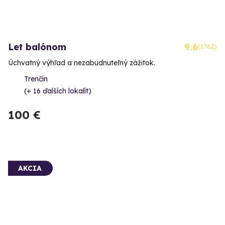
Let balónom
9.6
(1762)
Úchvatný výhľad a nezabudnuteľný zážitok.
Trenčín
(+ 16 ďalších lokalít)
100 €
AKCIA