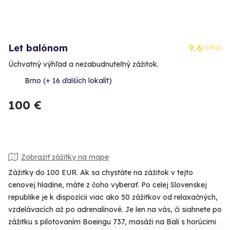
Let balónom
9.6
(1762)
Úchvatný výhľad a nezabudnuteľný zážitok.
Brno (+ 16 ďalších lokalít)
100 €
Zobraziť zážitky na mape
Zážitky do 100 EUR. Ak sa chystáte na zážitok v tejto
cenovej hladine, máte z čoho vyberať. Po celej Slovenskej
republike je k dispozícii viac ako 50 zážitkov od relaxačných,
vzdelávacích až po adrenalínové. Je len na vás, či siahnete po
zážitku s pilotovaním Boeingu 737, masáži na Bali s horúcimi