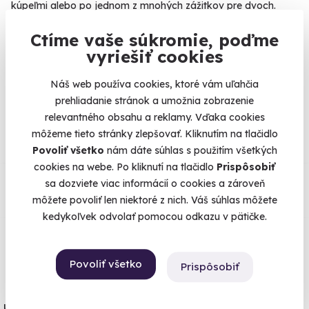
kúpeľmi alebo po jednom z mnohých zážitkov pre dvoch.
Nech si vyberiete čokoľvek, zážitok bude darčekom na celý
Ctíme vaše súkromie, poďme
život.
vyriešiť cookies
Náš web používa cookies, ktoré vám uľahčia
prehliadanie stránok a umožnia zobrazenie
Na
heureka.cz
máme
relevantného obsahu a reklamy. Vďaka cookies
96% spokojnosť zákazníkov.
môžeme tieto stránky zlepšovať. Kliknutím na tlačidlo
Povoliť všetko
nám dáte súhlas s použitím všetkých
cookies na webe. Po kliknutí na tlačidlo
Prispôsobiť
Čo si o nás myslia
sa dozviete viac informácií o cookies a zároveň
môžete povoliť len niektoré z nich. Váš súhlas môžete
Zobraziť ohlasy
kedykoľvek odvolať pomocou odkazu v pätičke.
Všetko vieme poistiť
Povoliť všetko
Prispôsobiť
Človek nikdy nevie. Máme najvyššie
úrazové poistenie z ponuky zážitkových