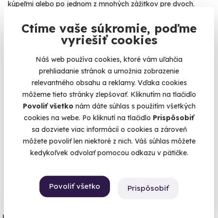
kúpeľmi alebo po jednom z mnohých zážitkov pre dvoch.
Nech si vyberiete čokoľvek, zážitok bude darčekom na celý
Ctíme vaše súkromie, poďme
život.
vyriešiť cookies
Náš web používa cookies, ktoré vám uľahčia
prehliadanie stránok a umožnia zobrazenie
Na
heureka.cz
máme
relevantného obsahu a reklamy. Vďaka cookies
96% spokojnosť zákazníkov.
môžeme tieto stránky zlepšovať. Kliknutím na tlačidlo
Povoliť všetko
nám dáte súhlas s použitím všetkých
cookies na webe. Po kliknutí na tlačidlo
Prispôsobiť
Čo si o nás myslia
sa dozviete viac informácií o cookies a zároveň
môžete povoliť len niektoré z nich. Váš súhlas môžete
Zobraziť ohlasy
kedykoľvek odvolať pomocou odkazu v pätičke.
Všetko vieme poistiť
Povoliť všetko
Prispôsobiť
Človek nikdy nevie. Máme najvyššie
úrazové poistenie z ponuky zážitkových