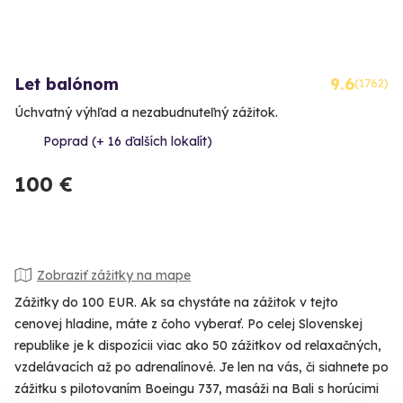
Let balónom
9.6
(1762)
Úchvatný výhľad a nezabudnuteľný zážitok.
Poprad (+ 16 ďalších lokalít)
100 €
Zobraziť zážitky na mape
Zážitky do 100 EUR. Ak sa chystáte na zážitok v tejto
cenovej hladine, máte z čoho vyberať. Po celej Slovenskej
republike je k dispozícii viac ako 50 zážitkov od relaxačných,
vzdelávacích až po adrenalínové. Je len na vás, či siahnete po
zážitku s pilotovaním Boeingu 737, masáži na Bali s horúcimi