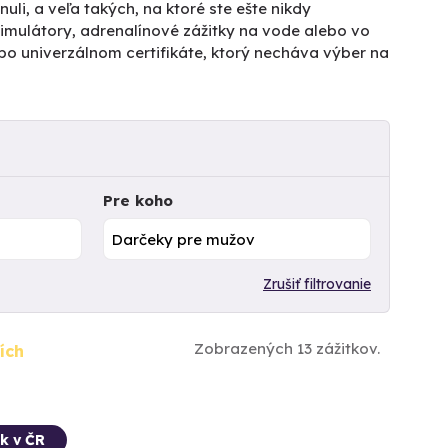
uli, a veľa takých, na ktoré ste ešte nikdy
 simulátory, adrenalínové zážitky na vode alebo vo
po univerzálnom certifikáte, ktorý necháva výber na
Pre koho
Zrušiť filtrovanie
Zobrazených 13 zážitkov.
ích
k v ČR