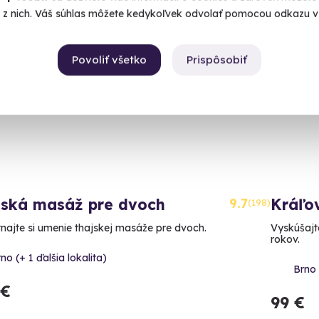
é z nich. Váš súhlas môžete kedykoľvek odvolať pomocou odkazu v 
itok v ČR
Zážito
Povoliť všetko
Prispôsobiť
jská masáž pre dvoch
9.7
Kráľo
(198)
najte si umenie thajskej masáže pre dvoch.
Vyskúšajte
rokov.
no (+ 1 ďalšia lokalita)
Brno 
 €
99 €