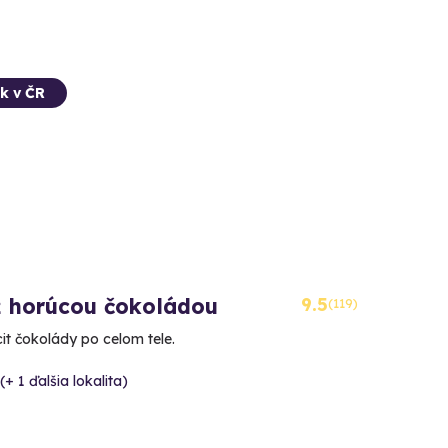
k v ČR
 horúcou čokoládou
9.5
(119)
it čokolády po celom tele.
(+ 1 ďalšia lokalita)