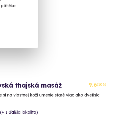
pätičke.
k v ČR
vská thajská masáž
9.6
(106)
 si na vlastnej koži umenie staré viac ako dvetisíc
(+ 1 ďalšia lokalita)