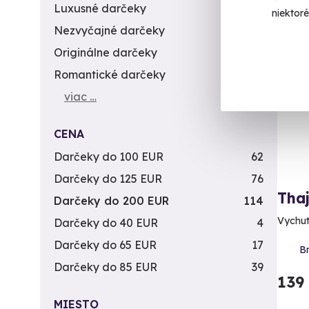
Luxusné darčeky
57
niektor
Nezvyčajné darčeky
113
Záž
Originálne darčeky
140
Romantické darčeky
45
viac …
CENA
Darčeky do 100 EUR
62
Darčeky do 125 EUR
76
Tha
Darčeky do 200 EUR
114
Vychut
Darčeky do 40 EUR
4
Darčeky do 65 EUR
17
Br
Darčeky do 85 EUR
39
139
MIESTO