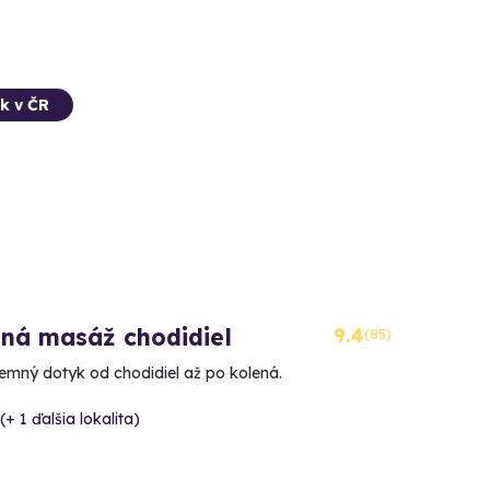
k v ČR
xná masáž chodidiel
9.4
(85)
jemný dotyk od chodidiel až po kolená.
(+ 1 ďalšia lokalita)