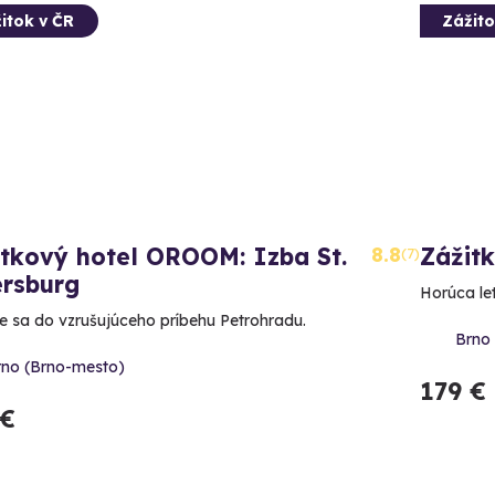
itok v ČR
Zážito
itkový hotel OROOM: Izba St.
8.8
Zážit
(7)
ersburg
Horúca le
e sa do vzrušujúceho príbehu Petrohradu.
Brno
rno (Brno-mesto)
179 €
 €