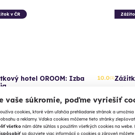
itok v ČR
Zážito
itkový hotel OROOM: Izba
10.0
Zážit
(1)
ia
Zažite exo
 romantiku v izbe inšpirovanej orientálnou Perziou.
e vaše súkromie, poďme vyriešiť co
Brno
rno (Brno-mesto)
užíva cookies, ktoré vám uľahčia prehliadanie stránok a umožnia
179 €
 obsahu a reklamy. Vďaka cookies môžeme tieto stránky zlepšovať.
 €
liť všetko
nám dáte súhlas s použitím všetkých cookies na webe. P
ispôsobiť
sa dozviete viac informácií o cookies a zároveň môžete 