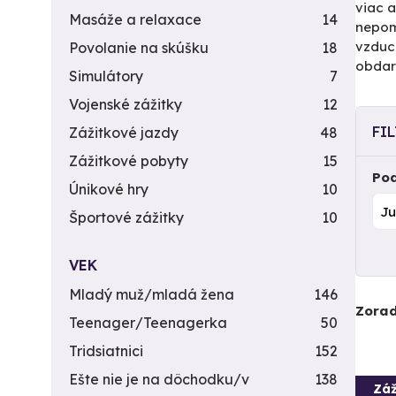
viac a
Masáže a relaxace
14
nepomy
vzduch
Povolanie na skúšku
18
obda
Simulátory
7
Vojenské zážitky
12
FI
Zážitkové jazdy
48
Zážitkové pobyty
15
Pod
Únikové hry
10
Športové zážitky
10
VEK
Mladý muž/mladá žena
146
Zorad
Teenager/Teenagerka
50
Tridsiatnici
152
Ešte nie je na dôchodku/v
138
Záž