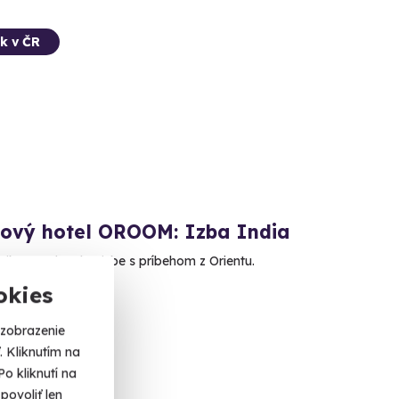
k v ČR
kový hotel OROOM: Izba India
tiku pre dvoch v izbe s príbehom z Orientu.
okies
 (Brno-mesto)
 zobrazenie
 Kliknutím na
o kliknutí na
povoliť len