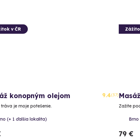
itok v ČR
Zážito
áž konopným olejom
9.4
Masáž
(37)
 tráva je moje potešenie.
Zažite poc
no (+ 1 ďalšia lokalita)
Brno 
€
79 €