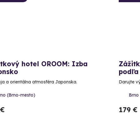
itkový hotel OROOM: Izba
Zážit
onsko
podľa
ja a orientálna atmosféra Japonska.
Darujte vý
rno (Brno-mesto)
Brno
 €
179 €