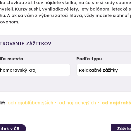
ko stovkou zážitkov nájdete všetko, na čo ste si kedy spomen
sleli. Kurzy sushi, vyhliadkové lety, lety balónom, letecké
u. A ak sa vám z výberu zatočí hlava, vždy môžete siahnuť 
rovanom.
LTROVANIE ZÁŽITKOV
ľa miesta
Podľa typu
od najobľúbenejších
od najlacnejších
od najdrahš
iť:
itok v ČR
Zážito