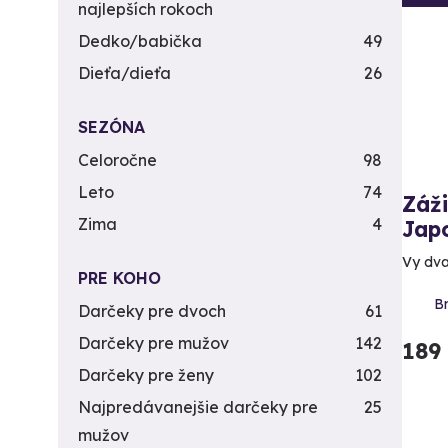
najlepších rokoch
Dedko/babička
49
Dieťa/dieťa
26
SEZÓNA
Celoročne
98
Leto
74
Záž
Zima
4
Jap
Vy dva
PRE KOHO
B
Darčeky pre dvoch
61
Darčeky pre mužov
142
189
Darčeky pre ženy
102
Najpredávanejšie darčeky pre
25
mužov