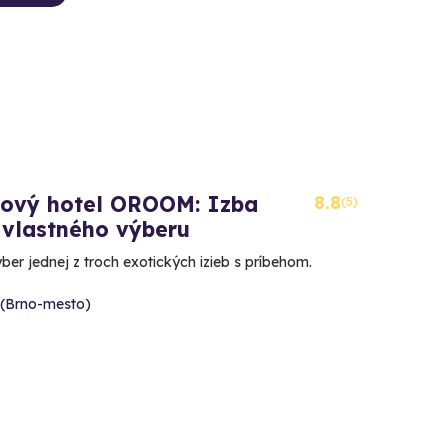
kový hotel OROOM: Izba
8.8
(5)
 vlastného výberu
ber jednej z troch exotických izieb s príbehom.
 (Brno-mesto)