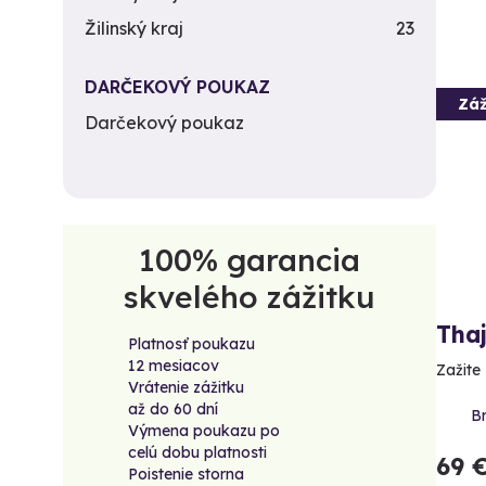
Žilinský kraj
23
DARČEKOVÝ POUKAZ
Záž
Darčekový poukaz
100% garancia
skvelého zážitku
Tha
Platnosť poukazu
12 mesiacov
Zažite 
Vrátenie zážitku
až do 60 dní
Br
Výmena poukazu po
celú dobu platnosti
69 
Poistenie storna