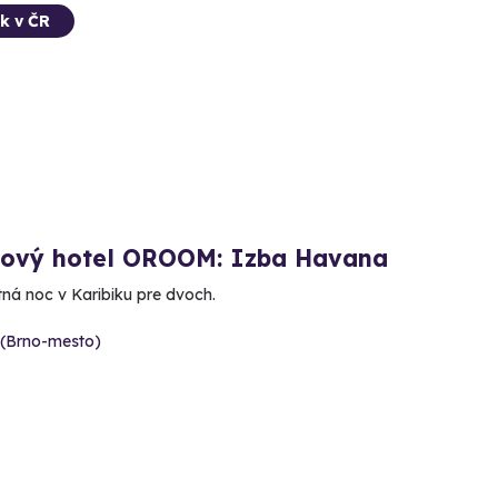
k v ČR
kový hotel OROOM: Izba Havana
tná noc v Karibiku pre dvoch.
 (Brno-mesto)