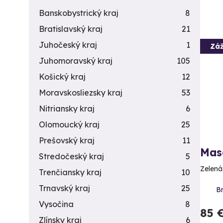
Banskobystrický kraj
8
Bratislavský kraj
21
Juhočeský kraj
1
Záž
Juhomoravský kraj
105
Košický kraj
12
Moravskosliezsky kraj
53
Nitriansky kraj
6
Olomoucký kraj
25
Prešovský kraj
11
Mas
Stredočeský kraj
5
Zelená
Trenčiansky kraj
10
Trnavský kraj
25
Br
Vysočina
8
85 
Zlínsky kraj
6