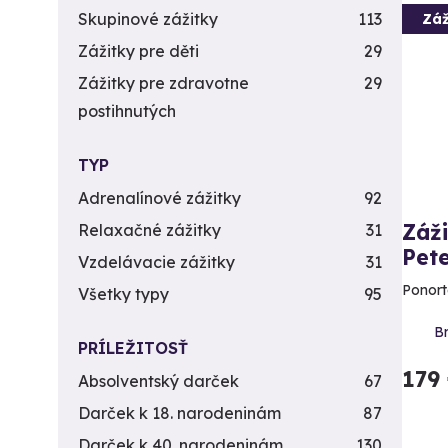
Skupinové zážitky
113
Záž
Zážitky pre děti
29
Zážitky pre zdravotne
29
postihnutých
TYP
Adrenalínové zážitky
92
Záž
Relaxačné zážitky
31
Pet
Vzdelávacie zážitky
31
Ponort
Všetky typy
95
B
PRÍLEŽITOSŤ
179
Absolventský darček
67
Darček k 18. narodeninám
87
Darček k 40. narodeninám
130