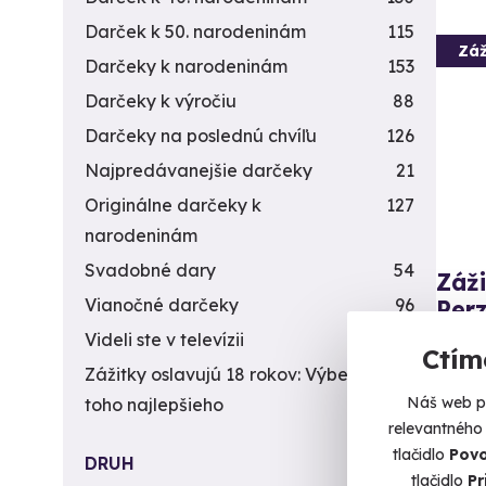
Darček k 50. narodeninám
115
Záž
Darčeky k narodeninám
153
Darčeky k výročiu
88
Darčeky na poslednú chvíľu
126
Najpredávanejšie darčeky
21
Originálne darčeky k
127
narodeninám
Svadobné dary
54
Záž
Vianočné darčeky
96
Perz
Videli ste v televízii
12
Zažite
Ctím
Zážitky oslavujú 18 rokov: Výber
19
B
Náš web po
toho najlepšieho
relevantného
179
tlačidlo
Povo
DRUH
tlačidlo
Pr