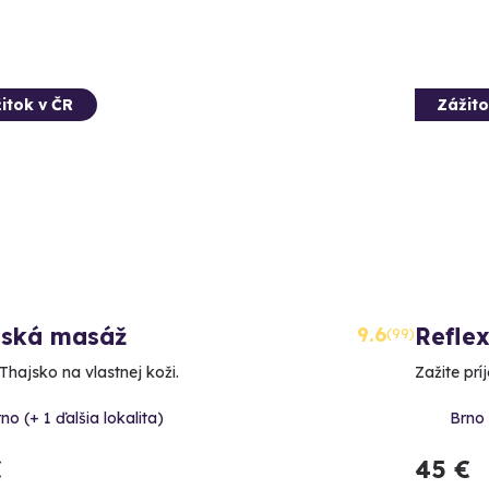
itok v ČR
Zážito
jská masáž
9.6
Refle
(99)
Thajsko na vlastnej koži.
Zažite prí
no (+ 1 ďalšia lokalita)
Brno 
€
45 €