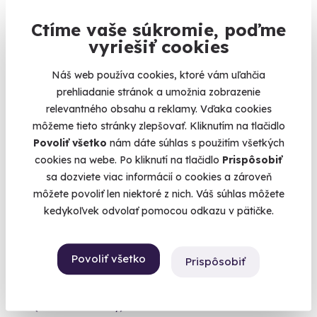
Ctíme vaše súkromie, poďme
169 €
vyriešiť cookies
Náš web používa cookies, ktoré vám uľahčia
prehliadanie stránok a umožnia zobrazenie
Zážitok v ČR
relevantného obsahu a reklamy. Vďaka cookies
môžeme tieto stránky zlepšovať. Kliknutím na tlačidlo
Povoliť všetko
nám dáte súhlas s použitím všetkých
cookies na webe. Po kliknutí na tlačidlo
Prispôsobiť
sa dozviete viac informácií o cookies a zároveň
môžete povoliť len niektoré z nich. Váš súhlas môžete
kedykoľvek odvolať pomocou odkazu v pätičke.
Bungee jumping zo žeriava
9.5
(28)
Povoliť všetko
Prispôsobiť
Urobte prvý krok, o zvyšok sa postará gravitácia.
Olomouc (50 m)
(+ 3 ďalšie lokality)