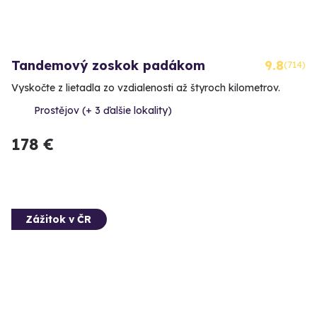
Tandemový zoskok padákom
9.8
(714)
Vyskočte z lietadla zo vzdialenosti až štyroch kilometrov.
Prostějov (+ 3 ďalšie lokality)
178 €
Zážitok v ČR