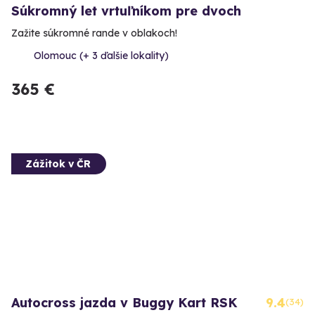
Súkromný let vrtuľníkom pre dvoch
Zažite súkromné rande v oblakoch!
Olomouc (+ 3 ďalšie lokality)
365 €
Zážitok v ČR
Autocross jazda v Buggy Kart RSK
9.4
(34)