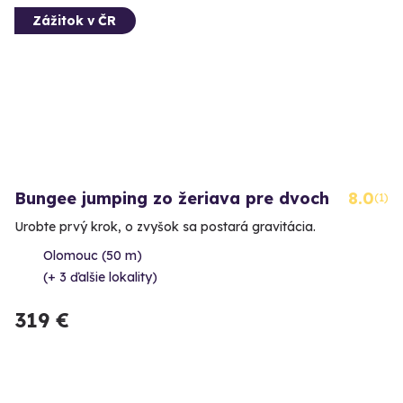
Zážitok v ČR
Bungee jumping zo žeriava pre dvoch
8.0
(1)
Urobte prvý krok, o zvyšok sa postará gravitácia.
Olomouc (50 m)
(+ 3 ďalšie lokality)
319 €