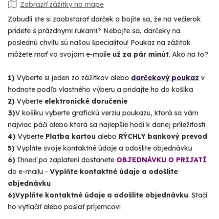
Zobraziť zážitky na mape
Zabudli ste si zaobstarať darček a bojíte sa, že na večierok
prídete s prázdnymi rukami? Nebojte sa, darčeky na
poslednú chvíľu sú našou špecialitou! Poukaz na zážitok
môžete mať vo svojom e-maile
už za pár minút
. Ako na to?
1)
Vyberte si jeden zo zážitkov alebo
darčekový poukaz
v
hodnote podľa vlastného výberu a pridajte ho do košíka
2)
Vyberte
elektronické doručenie
3)
V košíku vyberte grafickú verziu poukazu, ktorá sa vám
najviac páči alebo ktorá sa najlepšie hodí k danej príležitosti
4)
Vyberte
Platba kartou
alebo
RÝCHLY bankový prevod
5)
Vyplňte svoje kontaktné údaje a odošlite objednávku
6)
Ihneď po zaplatení dostanete
OBJEDNÁVKU O PRIJATÍ
do e-mailu -
Vyplňte kontaktné údaje a odošlite
objednávku
6)
Vyplňte kontaktné údaje a odošlite objednávku
. Stačí
ho vytlačiť alebo poslať príjemcovi