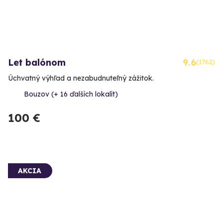
Let balónom
9.6
(1762)
Úchvatný výhľad a nezabudnuteľný zážitok.
Bouzov (+ 16 ďalších lokalít)
100 €
AKCIA