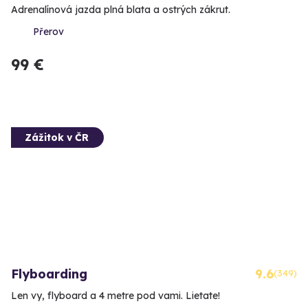
Adrenalínová jazda plná blata a ostrých zákrut.
Přerov
99 €
Zážitok v ČR
Flyboarding
9.6
(349)
Len vy, flyboard a 4 metre pod vami. Lietate!