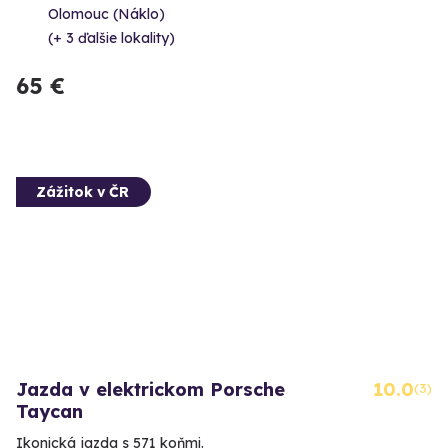
Olomouc (Náklo)
(+ 3 ďalšie lokality)
65 €
Zážitok v ČR
Jazda v elektrickom Porsche
10.0
(3)
Taycan
Ikonická jazda s 571 koňmi.