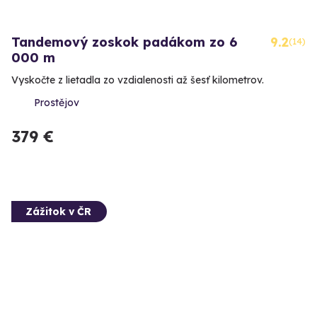
Tandemový zoskok padákom zo 6
9.2
(14)
000 m
Vyskočte z lietadla zo vzdialenosti až šesť kilometrov.
Prostějov
379 €
Zážitok v ČR