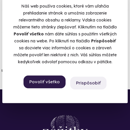
Náš web používa cookies, ktoré vám uľahčia
Čo si o nás myslia
prehliadanie stránok a umožnia zobrazenie
relevantného obsahu a reklamy. Vďaka cookies
môžeme tieto stránky zlepšovať. Kliknutím na tlačidlo
Zobraziť ohlasy
Povoliť všetko
nám dáte súhlas s použitím všetkých
cookies na webe. Po kliknutí na tlačidlo
Prispôsobiť
Všetko vieme poistiť
sa dozviete viac informácií o cookies a zároveň
môžete povoliť len niektoré z nich. Váš súhlas môžete
kedykoľvek odvolať pomocou odkazu v pätičke.
Človek nikdy nevie. Máme najvyššie
úrazové poistenie z ponuky zážitkových
agentúr.
Povoliť všetko
Prispôsobiť
Všetko o poistení