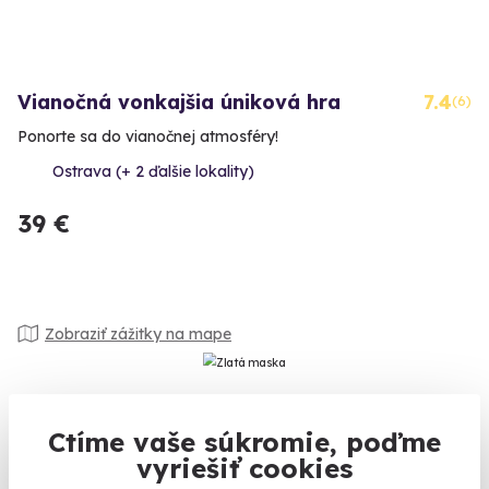
Vianočná vonkajšia úniková hra
7.4
(6)
Ponorte sa do vianočnej atmosféry!
Ostrava (+ 2 ďalšie lokality)
39 €
Zobraziť zážitky na mape
Na
heureka.cz
máme
Ctíme vaše súkromie, poďme
96% spokojnosť zákazníkov.
vyriešiť cookies