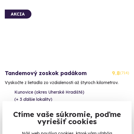
AKCIA
Tandemový zoskok padákom
9.8
(714)
Vyskočte z lietadla zo vzdialenosti až štyroch kilometrov.
Kunovice (okres Uherské Hradiště)
(+ 3 ďalšie lokality)
178 €
Ctíme vaše súkromie, poďme
vyriešiť cookies
Náš web používa cookies, ktoré vám uľahčia