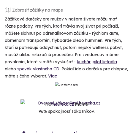
Zobraziť zážitky na mape
Zážitkové darčeky pre mužov v našom živote môžu mať
rôzne podoby. Pre tých, ktorí trávia svoj život pri počítači,
môžete siahnuť po adrenalínovom zážitku - rýchlom aute,
obrnenom transportéri, flyboarde alebo hummeri. Pre tých,
ktorí si potrebujú oddýchnuť, potom nejaký wellness pobyt,
masáž alebo relaxačnú procedúru. Pre zvedavcov máme
povolania, ktoré si môžu vyskúšať -
kuchár
,
pilot lietadla
alebo
spevák vlastného CD
. Pokiaľ ide o darčeky pre chlapov,
máte z čoho vyberať.
Viac
Na
heureka.cz
máme
96% spokojnosť zákazníkov.