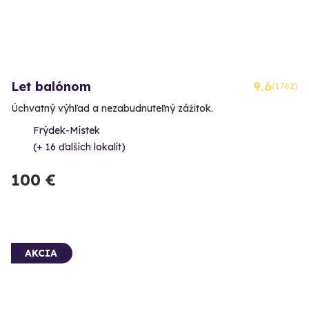
Let balónom
9.6
(1762)
Úchvatný výhľad a nezabudnuteľný zážitok.
Frýdek-Místek
(+ 16 ďalších lokalít)
100 €
AKCIA