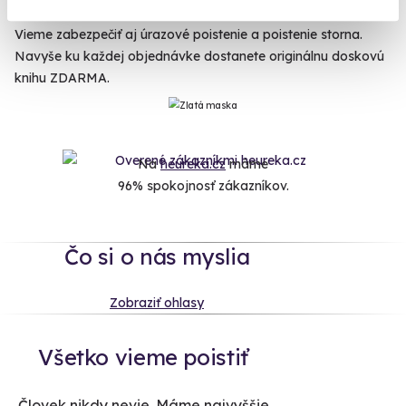
doby platnosti. Možnosť vrátenia peňazí je tiež až do 60 dní.
Vieme zabezpečiť aj úrazové poistenie a poistenie storna.
Navyše ku každej objednávke dostanete originálnu doskovú
knihu ZDARMA.
Na
heureka.cz
máme
96% spokojnosť zákazníkov.
Čo si o nás myslia
Zobraziť ohlasy
Všetko vieme poistiť
Človek nikdy nevie. Máme najvyššie