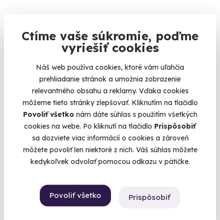
Ctíme vaše súkromie, poďme
vyriešiť cookies
Flyboarding
9.6
(349)
Náš web používa cookies, ktoré vám uľahčia
Len vy, flyboard a 4 metre pod vami. Lietate!
prehliadanie stránok a umožnia zobrazenie
relevantného obsahu a reklamy. Vďaka cookies
Ostrava (Hlučínské jezero)
môžeme tieto stránky zlepšovať. Kliknutím na tlačidlo
(+ 3 ďalšie lokality)
Povoliť všetko
nám dáte súhlas s použitím všetkých
65 €
cookies na webe. Po kliknutí na tlačidlo
Prispôsobiť
sa dozviete viac informácií o cookies a zároveň
môžete povoliť len niektoré z nich. Váš súhlas môžete
kedykoľvek odvolať pomocou odkazu v pätičke.
Zobraziť zážitky na mape
Tohtoročné hviezdy medzi zážitkami, ktoré vám tento rok
Povoliť všetko
Prispôsobiť
urobia veľkú radosť, a to nielen pod stromčekom. Poukaz na
zážitok platí až 24 mesiacov. Vymieňať ho môžete počas celej