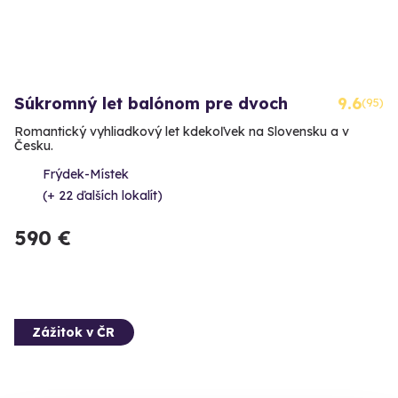
Súkromný let balónom pre dvoch
9.6
(95)
Romantický vyhliadkový let kdekoľvek na Slovensku a v
Česku.
Frýdek-Místek
(+ 22 ďalších lokalít)
590 €
Zážitok v ČR