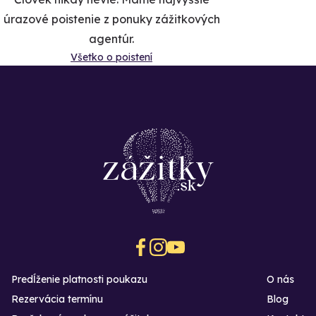
úrazové poistenie z ponuky zážitkových
agentúr.
Všetko o poistení
Predĺženie platnosti poukazu
O nás
Rezervácia termínu
Blog