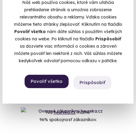
Náš web používa cookies, ktoré vám uľahčia
Každý rok je jeden deň dôležitejší ako ostatné. Je to deň, keď
prehliadanie stránok a umožnia zobrazenie
sme prišli na svet, deň našich narodenín a príležitosť na
relevantného obsahu a reklamy. Vďaka cookies
oslavu. Každý rok nás to stavia do situácie, keď hľadáme ten
môžeme tieto stránky zlepšovať. Kliknutím na tlačidlo
najlepší narodeninový darček. Vo chvíli, keď sa skončí čas
Povoliť všetko
nám dáte súhlas s použitím všetkých
balenia plienok a obliekania, začína byť výber darčeka
cookies na webe. Po kliknutí na tlačidlo
Prispôsobiť
zložitejší. Keď pominie aj čas materiálnych darčekov a máme
sa dozviete viac informácií o cookies a zároveň
oslávenca, ktorý má všetko pred sebou, nastáva čas
môžete povoliť len niektoré z nich. Váš súhlas môžete
zážitkov. Veď zážitky sú darčeky na celý život a
kedykoľvek odvolať pomocou odkazu v pätičke.
obdarovanému zostanú ako spomienky navždy. Ak hľadáte
nezabudnuteľný darček k narodeninám, pozrite sa, aké skvelé
veci môžu oslávenci zažiť a ktorý zážitok bude pre ich
Povoliť všetko
Prispôsobiť
tohtoročnú oslavu narodenín ten pravý.
Na
heureka.cz
máme
96% spokojnosť zákazníkov.