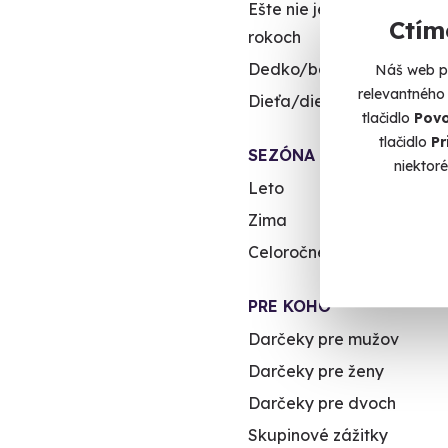
Ešte nie je na dôchodku/v
Ctím
rokoch
Dedko/babička
Náš web po
relevantného
Dieťa/dieťa
tlačidlo
Povo
tlačidlo
Pr
SEZÓNA
niektor
Leto
Zima
Celoročne
PRE KOHO
Darčeky pre mužov
Darčeky pre ženy
Darčeky pre dvoch
Skupinové zážitky