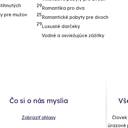
stihnutých
29
Romantika pro dva
y pre mužov
25
Romantické pobyty pre dvoch
29
Luxusné darčeky
Vodné a osviežujúce zážitky
Čo si o nás myslia
Vš
Zobraziť ohlasy
Človek
úrazové 