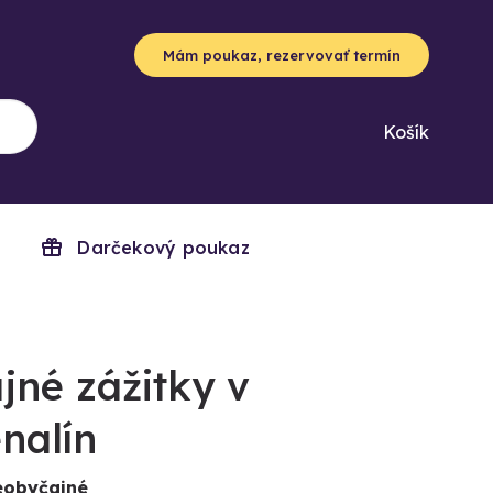
Mám poukaz, rezervovať termín
Košík
Darčekový poukaz
né zážitky v
nalín
eobyčajné