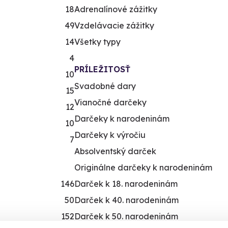
18
Adrenalínové zážitky
49
Vzdelávacie zážitky
14
Všetky typy
4
PRÍLEŽITOSŤ
10
Svadobné dary
15
Vianočné darčeky
12
Darčeky k narodeninám
10
Darčeky k výročiu
7
Absolventský darček
Originálne darčeky k narodeninám
146
Darček k 18. narodeninám
50
Darček k 40. narodeninám
152
Darček k 50. narodeninám