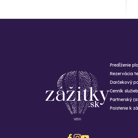
Predĺženie pl
Rezervácia t
Darčekový po
Cenník služie
Partnerský (a
Poistenie k zá