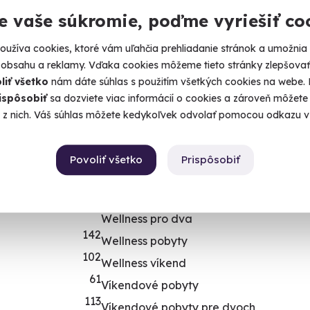
 najlepších
138
Videli ste v televízii
e vaše súkromie, poďme vyriešiť co
Najpredávanejšie darčeky
49
užíva cookies, ktoré vám uľahčia prehliadanie stránok a umožnia
Darčeky na poslednú chvíľu
 obsahu a reklamy. Vďaka cookies môžeme tieto stránky zlepšovať.
26
Zážitky oslavujú 18 rokov: Výber toho
liť všetko
nám dáte súhlas s použitím všetkých cookies na webe. P
najlepšieho
ispôsobiť
sa dozviete viac informácií o cookies a zároveň môžete 
é z nich. Váš súhlas môžete kedykoľvek odvolať pomocou odkazu v 
DRUH
74
4
Nezvyčajné darčeky
Povoliť všetko
Prispôsobiť
98
Originálne darčeky
Romantické darčeky
Wellness pro dva
142
Wellness pobyty
102
Wellness víkend
61
Víkendové pobyty
113
Víkendové pobyty pre dvoch