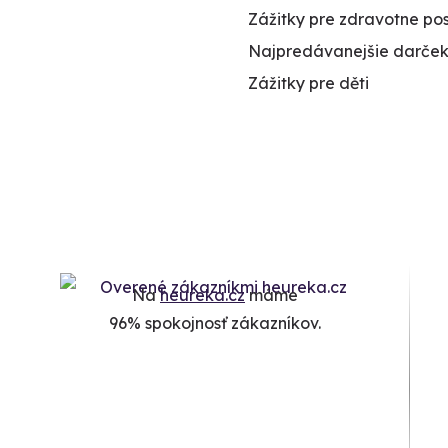
Zážitky pre zdravotne po
Najpredávanejšie darček
Zážitky pre děti
Na
heureka.cz
máme
96% spokojnosť zákazníkov.