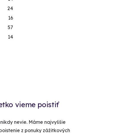
24
16
57
14
etko vieme poistiť
 nikdy nevie. Máme najvyššie
poistenie z ponuky zážitkových