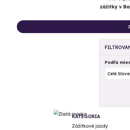
zážitky v Ba
Z
FILTROVA
Podľa mie
KATEGORIA
Zážitkové jazdy