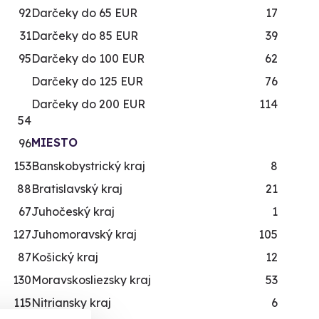
92
Darčeky do 65 EUR
17
31
Darčeky do 85 EUR
39
95
Darčeky do 100 EUR
62
Darčeky do 125 EUR
76
Darčeky do 200 EUR
114
54
MIESTO
96
153
Banskobystrický kraj
8
88
Bratislavský kraj
21
67
Juhočeský kraj
1
127
Juhomoravský kraj
105
87
Košický kraj
12
130
Moravskosliezsky kraj
53
115
Nitriansky kraj
6