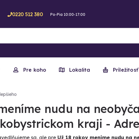
0220 512 380
Po-Pia 10:00-17:00
y
Pre koho
Lokalita
Príležitosť
lepšieho
 meníme nudu na neobyčaj
kobystrickom kraji - Adre
vedlňujeme sa, ale pre
Už 18 rokov meníme nudu na n