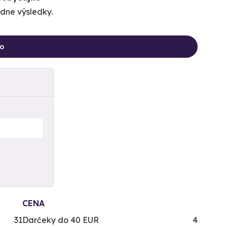
ne výsledky.
ho
CENA
31
Darčeky do 40 EUR
4