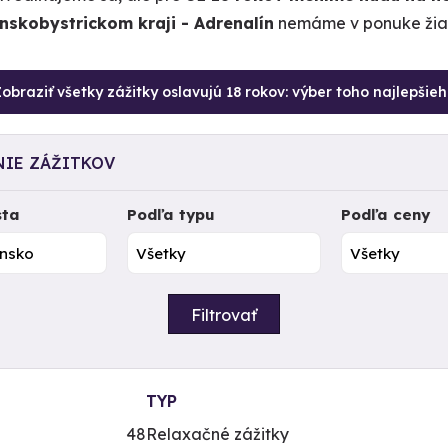
nskobystrickom kraji - Adrenalín
nemáme v ponuke žiad
obraziť všetky zážitky oslavujú 18 rokov: výber toho najlepšie
NIE ZÁŽITKOV
sta
Podľa typu
Podľa ceny
Filtrovať
TYP
48
Relaxačné zážitky