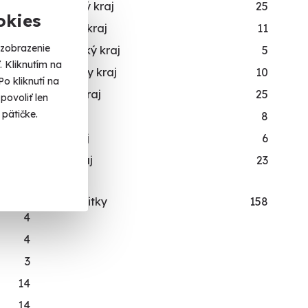
12
Olomoucký kraj
25
okies
21
Prešovský kraj
11
 zobrazenie
126
Stredočeský kraj
5
 Kliknutím na
19
Trenčiansky kraj
10
o kliknutí na
Trnavský kraj
25
povoliť len
pätičke.
Vysočina
8
Zlínsky kraj
6
113
Žilinský kraj
23
140
45
Všetky zážitky
158
4
4
3
14
14