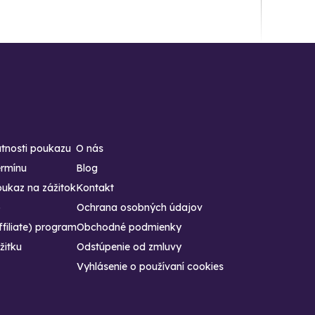
atnosti poukazu
O nás
ermínu
Blog
ukaz na zážitok
Kontakt
b
Ochrana osobných údajov
ffiliate) program
Obchodné podmienky
žitku
Odstúpenie od zmluvy
Vyhlásenie o používaní cookies