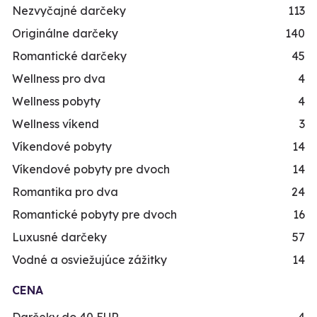
Nezvyčajné darčeky
113
Originálne darčeky
140
Romantické darčeky
45
Wellness pro dva
4
Wellness pobyty
4
Wellness víkend
3
Víkendové pobyty
14
Víkendové pobyty pre dvoch
14
Romantika pro dva
24
Romantické pobyty pre dvoch
16
Luxusné darčeky
57
Vodné a osviežujúce zážitky
14
CENA