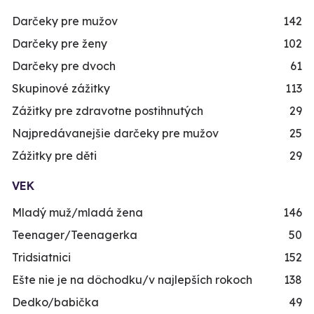
Darčeky pre mužov
142
Darčeky pre ženy
102
Darčeky pre dvoch
61
Skupinové zážitky
113
Zážitky pre zdravotne postihnutých
29
Najpredávanejšie darčeky pre mužov
25
Zážitky pre děti
29
VEK
Mladý muž/mladá žena
146
Teenager/Teenagerka
50
Tridsiatnici
152
Ešte nie je na dôchodku/v najlepších rokoch
138
Dedko/babička
49