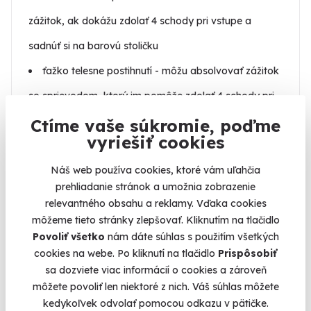
zážitok, ak dokážu zdolať 4 schody pri vstupe a
sadnúť si na barovú stoličku
ťažko telesne postihnutí - môžu absolvovať zážitok
so sprievodom, ktorý im pomôže zdolať 4 schody pri
vstupe
Ctíme vaše súkromie, poďme
vyriešiť cookies
.
Náš web používa cookies, ktoré vám uľahčia
prehliadanie stránok a umožnia zobrazenie
Kde sa zážitok odohráva
relevantného obsahu a reklamy. Vďaka cookies
môžeme tieto stránky zlepšovať. Kliknutím na tlačidlo
Povoliť všetko
nám dáte súhlas s použitím všetkých
cookies na webe. Po kliknutí na tlačidlo
Prispôsobiť
Čo sa vám na tejto skúsenosti páčilo
sa dozviete viac informácií o cookies a zároveň
môžete povoliť len niektoré z nich. Váš súhlas môžete
kedykoľvek odvolať pomocou odkazu v pätičke.