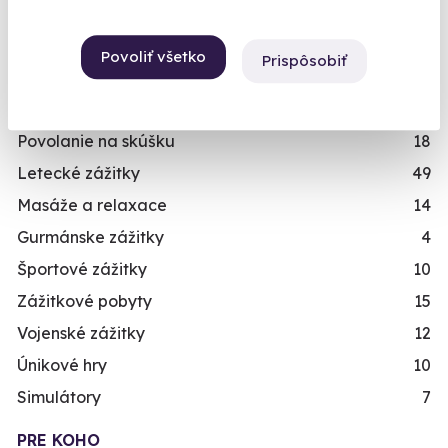
Povoliť všetko
Prispôsobiť
KATEGORIA
Zážitkové jazdy
48
Povolanie na skúšku
18
Letecké zážitky
49
Masáže a relaxace
14
Gurmánske zážitky
4
Športové zážitky
10
Zážitkové pobyty
15
Vojenské zážitky
12
Únikové hry
10
Simulátory
7
PRE KOHO