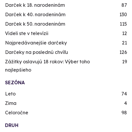
Darček k 18. narodeninám
87
Darček k 40. narodeninám
130
Darček k 50. narodeninám
115
Videli ste v televízii
12
Najpredávanejšie darčeky
21
Darčeky na poslednú chvíľu
126
Zážitky oslavujú 18 rokov: Výber toho
19
najlepšieho
SEZÓNA
Leto
74
Zima
4
Celoročne
98
DRUH