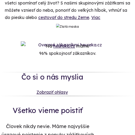
všetci spomínať celý život? S našimi skupinovými zážitkami sa
môžete vzniesť do neba, ponoriť do veľkých hĺbok, vrhnúť sa
do piesku alebo
cestovať do stredu Zeme
.
Viac
Na
heureka.cz
máme
96% spokojnosť zákazníkov.
Čo si o nás myslia
Zobraziť ohlasy
Všetko vieme poistiť
Človek nikdy nevie. Máme najvyššie
úrazové poistenie z ponuky zážitkových