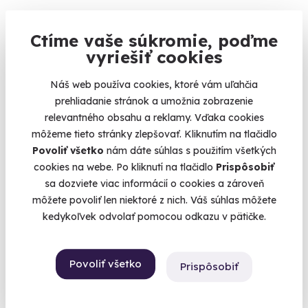
Ctíme vaše súkromie, poďme
vyriešiť cookies
Náš web používa cookies, ktoré vám uľahčia
Staň sa truckerom – jazda na kamióne na
prehliadanie stránok a umožnia zobrazenie
letisku
relevantného obsahu a reklamy. Vďaka cookies
3, 5 alebo 10 kôl za volantom masívneho ťahača
môžeme tieto stránky zlepšovať. Kliknutím na tlačidlo
Dolný Hričov (letisko Žilina)
Povoliť všetko
nám dáte súhlas s použitím všetkých
(+ 1 ďalšia lokalita)
cookies na webe. Po kliknutí na tlačidlo
Prispôsobiť
sa dozviete viac informácií o cookies a zároveň
149 €
môžete povoliť len niektoré z nich. Váš súhlas môžete
kedykoľvek odvolať pomocou odkazu v pätičke.
Povoliť všetko
Prispôsobiť
AKCIA