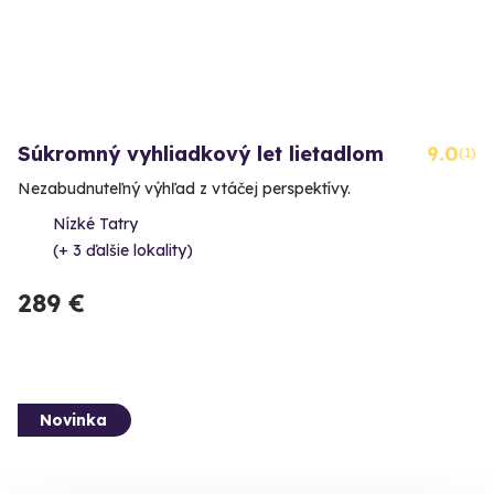
Súkromný vyhliadkový let lietadlom
9.0
(1)
Nezabudnuteľný výhľad z vtáčej perspektívy.
Nízké Tatry
(+ 3 ďalšie lokality)
289 €
Novinka