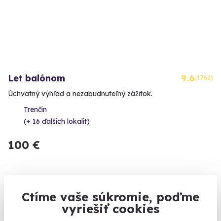
Let balónom
9.6
(1762)
Úchvatný výhľad a nezabudnuteľný zážitok.
Trenčín
(+ 16 ďalších lokalít)
100 €
Ctíme vaše súkromie, poďme
Zobraziť zážitky na mape
vyriešiť cookies
Výročie je výnimočný deň v roku, keď uplynie ďalších 365 dní