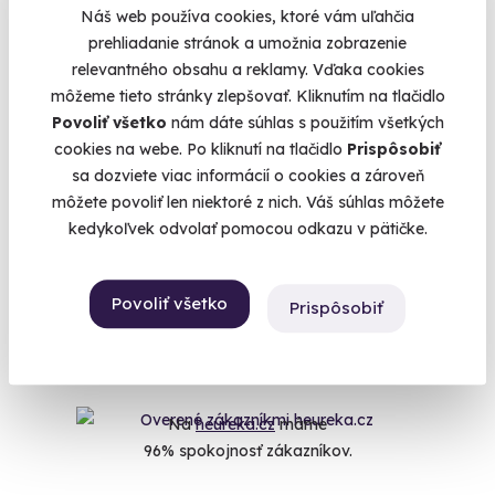
od dôležitého okamihu. Či už ide o výročie svadby alebo
Náš web používa cookies, ktoré vám uľahčia
kolaudácie, treba ho náležite osláviť. Svadobné výročia, ak sú
prehliadanie stránok a umožnia zobrazenie
okrúhle, si zaslúžia osobitnú starostlivosť aj darček. Bronzová
relevantného obsahu a reklamy. Vďaka cookies
svadba, strieborná svadba, zlatá svadba alebo dokonca
môžeme tieto stránky zlepšovať. Kliknutím na tlačidlo
pôsobivá platinová svadba sú okamihy, ktoré potvrdzujú
Povoliť všetko
nám dáte súhlas s použitím všetkých
oddanosť a výdrž oboch zúčastnených. Pracovné výročia
cookies na webe. Po kliknutí na tlačidlo
Prispôsobiť
potom odolnosť jednotlivca a toleranciu tímu v
sa dozviete viac informácií o cookies a zároveň
každodenných radostiach a strastiach kancelárskeho života.
môžete povoliť len niektoré z nich. Váš súhlas môžete
Ak hľadáte vhodný darček k výročiu, či už pre kolegu alebo
kedykoľvek odvolať pomocou odkazu v pätičke.
darček k výročiu pre rodiča, siahnite po zážitku. Vďaka tomu
bude tento deň nezabudnuteľný a na dané výročie budú
navždy spomínať všetci, ktorí sa na zážitku ako darčeku k
Povoliť všetko
Prispôsobiť
výročiu zúčastnili.
Na
heureka.cz
máme
96% spokojnosť zákazníkov.