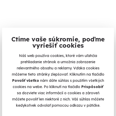
Spolujazda v Lamborghini Huracán Super
Ctíme vaše súkromie, poďme
Trofeo EVO
vyriešiť cookies
Zážitok, pri ktorom čísla hovoria za všetko: 620 koní, 281
km/h.
Náš web používa cookies, ktoré vám uľahčia
prehliadanie stránok a umožnia zobrazenie
Slovakia Ring
relevantného obsahu a reklamy. Vďaka cookies
(+ 1 ďalšia lokalita)
môžeme tieto stránky zlepšovať. Kliknutím na tlačidlo
259 €
Povoliť všetko
nám dáte súhlas s použitím všetkých
cookies na webe. Po kliknutí na tlačidlo
Prispôsobiť
sa dozviete viac informácií o cookies a zároveň
môžete povoliť len niektoré z nich. Váš súhlas môžete
kedykoľvek odvolať pomocou odkazu v pätičke.
AKCIA