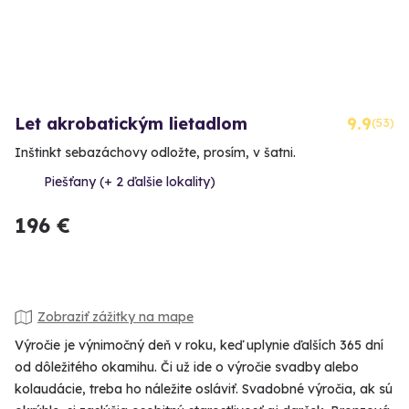
Let akrobatickým lietadlom
9.9
(53)
Inštinkt sebazáchovy odložte, prosím, v šatni.
Piešťany (+ 2 ďalšie lokality)
196 €
Zobraziť zážitky na mape
Výročie je výnimočný deň v roku, keď uplynie ďalších 365 dní
od dôležitého okamihu. Či už ide o výročie svadby alebo
kolaudácie, treba ho náležite osláviť. Svadobné výročia, ak sú