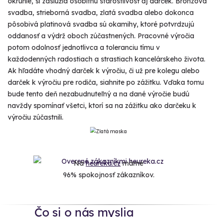
okrúhle, si zaslúžia osobitnú starostlivosť aj darček. Bronzová
svadba, strieborná svadba, zlatá svadba alebo dokonca
pôsobivá platinová svadba sú okamihy, ktoré potvrdzujú
oddanosť a výdrž oboch zúčastnených. Pracovné výročia
potom odolnosť jednotlivca a toleranciu tímu v
každodenných radostiach a strastiach kancelárskeho života.
Ak hľadáte vhodný darček k výročiu, či už pre kolegu alebo
darček k výročiu pre rodiča, siahnite po zážitku. Vďaka tomu
bude tento deň nezabudnuteľný a na dané výročie budú
navždy spomínať všetci, ktorí sa na zážitku ako darčeku k
výročiu zúčastnili.
Na
heureka.cz
máme
96% spokojnosť zákazníkov.
Čo si o nás myslia