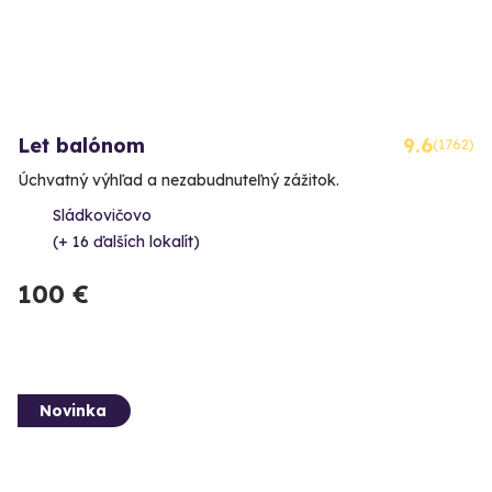
Let balónom
9.6
(1762)
Úchvatný výhľad a nezabudnuteľný zážitok.
Sládkovičovo
(+ 16 ďalších lokalít)
100 €
Novinka