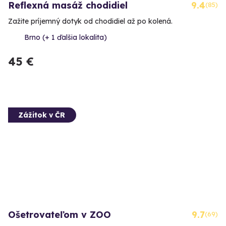
Reflexná masáž chodidiel
9.4
(85)
Zažite príjemný dotyk od chodidiel až po kolená.
Brno (+ 1 ďalšia lokalita)
45 €
Zážitok v ČR
Ošetrovateľom v ZOO
9.7
(69)