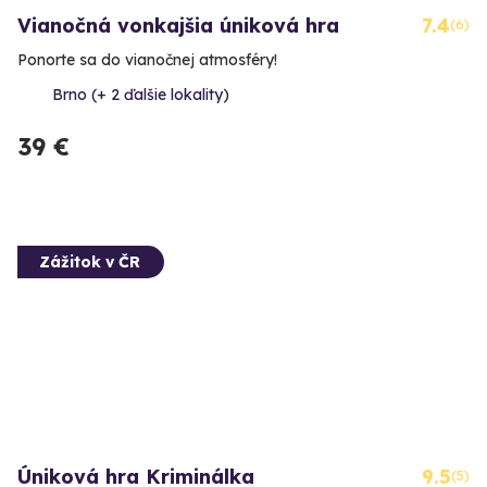
Vianočná vonkajšia úniková hra
7.4
(6)
Ponorte sa do vianočnej atmosféry!
Brno (+ 2 ďalšie lokality)
39 €
Zážitok v ČR
Úniková hra Kriminálka
9.5
(5)