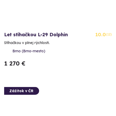
Let stíhačkou L-29 Dolphin
10.0
(12)
Stíhačkou v plnej rýchlosti.
Brno (Brno-mesto)
1 270 €
Zážitok v ČR