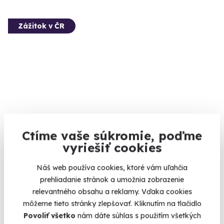
Zážitok v ČR
Kurz fotenia mobilom
8.5
(17)
Ctíme vaše súkromie, poďme
Začať fotiť nebolo nikdy jednoduchšie.
vyriešiť cookies
Brno (+ 1 ďalšia lokalita)
Náš web používa cookies, ktoré vám uľahčia
95 €
prehliadanie stránok a umožnia zobrazenie
relevantného obsahu a reklamy. Vďaka cookies
môžeme tieto stránky zlepšovať. Kliknutím na tlačidlo
Povoliť všetko
nám dáte súhlas s použitím všetkých