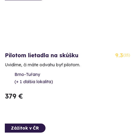
Pilotom lietadla na skúšku
9.3
(15)
Uvidíme, či máte odvahu byť pilotom.
Brno-Tuřany
(+ 1 ďalšia lokalita)
379 €
Zážitok v ČR